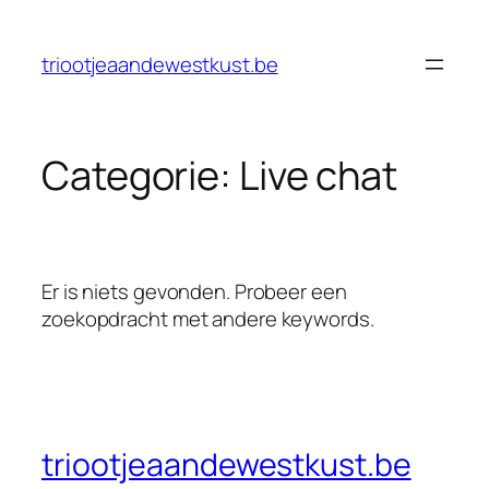
Ga
naar
triootjeaandewestkust.be
de
inhoud
Categorie:
Live chat
Er is niets gevonden. Probeer een
zoekopdracht met andere keywords.
triootjeaandewestkust.be